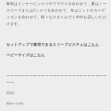
春秋はインナーにシャツやブラウスを合わせて、夏はノー
減
増
ら
や
スリーブまたはTシャツを合わせて、冬はニットやカーデ
す
す
ィガンを合わせて、様々なスタイルで１年中お召しいただ
けます。
セットアップで着用できるスリーブビスチェは
こちら
ベビーサイズは
こちら
ーーーーーーーーーーーーーーーーーーーーーーーーーー
ーー
SIZE
S(90-100)