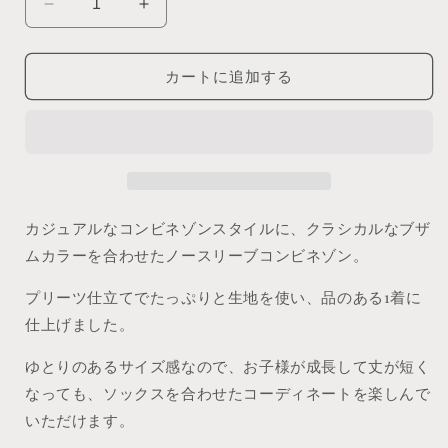
sleeveless
sleeveless
combinaison
combinaison
|
|
カートに追加する
ノ
ノ
ー
ー
ス
ス
リ
リ
ー
ー
ブ
ブ
コ
コ
カジュアルなコンビネゾンスタイルに、クラシカルなブザ
ン
ン
ムカラーを合わせたノースリーブコンビネゾン。
ビ
ビ
ネ
ネ
プリーツ仕立てでたっぷりと生地を使い、品のある1着に
ゾ
ゾ
仕上げました。
ン
ン
ゆとりのあるサイズ感なので、お子様が成長して丈が短く
の
の
数
数
なっても、ソックスを合わせたコーディネートを楽しんで
量
量
いただけます。
を
を