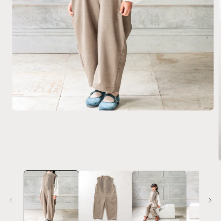
モ
ー
ダ
ル
で
メ
デ
ィ
ア
(1)
を
開
く