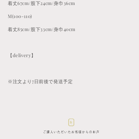
着丈67cm/股下24cm/身巾36cm
M(100-110)
着丈85cm/股下33cm/身巾40cm
【delivery】
※注文より7日前後で発送予定