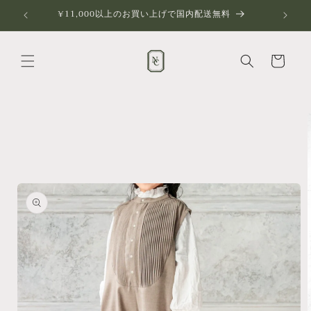
コンテ
¥11,000以上のお買い上げで国内配送無料
ンツに
進む
カ
ー
ト
商品情
報にス
キップ