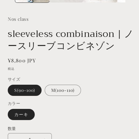
(
Nos class
sleeveless combinaison | ノ
ースリーブコンビネゾン
通
¥8,800 JPY
常
税込
価
サイズ
格
S(90-100)
M(100-110)
カラー
カーキ
数量